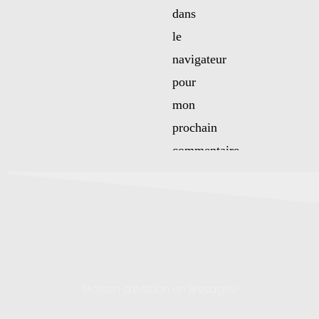
dans
le
navigateur
pour
mon
prochain
commentaire.
Maison d’édition en Bretagne