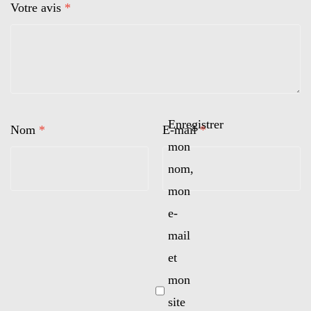
Votre avis
*
Enregistrer
Nom
*
E-mail
*
mon
nom,
mon
e-
mail
et
mon
site