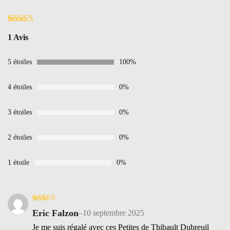
Noté
1
5.00
1 Avis
sur 5 basé
sur
notation
client
5 étoiles
100%
4 étoiles
0%
3 étoiles
0%
2 étoiles
0%
1 étoile
0%
Note
5
sur 5
Eric Falzon
–
10 septembre 2025
Je me suis régalé avec ces Petites de Thibault Dubreuil