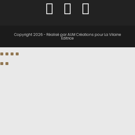
Copyright 2026 - Réalisé par
AUM Créations
pour
La Vilaine
Éditrice