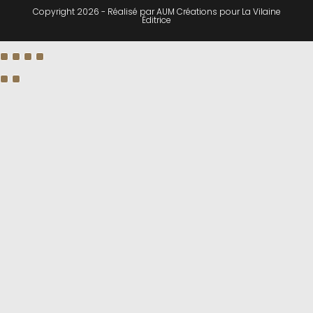
Copyright 2026 - Réalisé par
AUM Créations
pour
La Vilaine
Éditrice